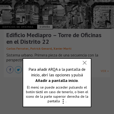
EDIFICIOS DE OFICINAS
ESPAÑA
Edificio Mediapro – Torre de Oficinas
en el Distrito 22
,
,
Carlos Ferrater
Patrick Genard
Xavier Martí
Sistema urbano. Primera pieza de una secuencia con la
perspectiva de la torre Agbar. En [...]
VER +