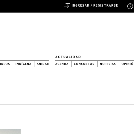
INGRESAR / REGISTRARSE
ACTUALIDAD
IDEOS
INDÍGENA
ANIDAR
AGENDA
CONCURSOS
NOTICIAS
OPINIÓ