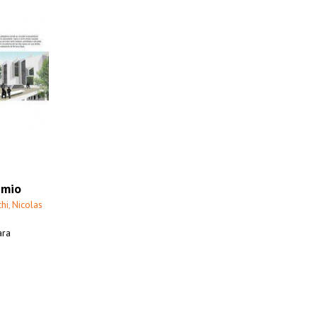
emio
chi
Nicolas
,
ara