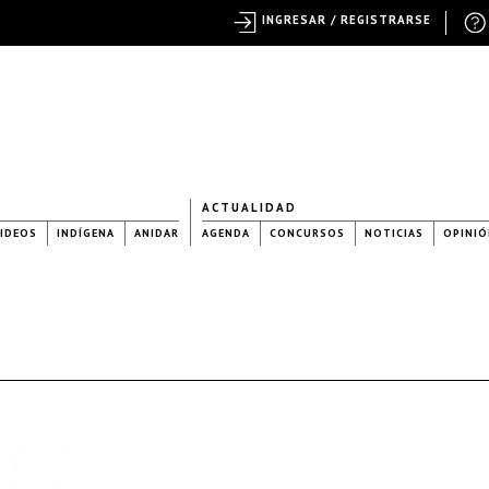
INGRESAR / REGISTRARSE
ACTUALIDAD
IDEOS
INDÍGENA
ANIDAR
AGENDA
CONCURSOS
NOTICIAS
OPINIÓ