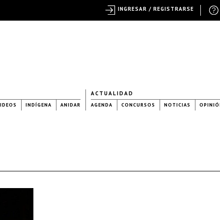
INGRESAR / REGISTRARSE
ACTUALIDAD
IDEOS
INDÍGENA
ANIDAR
AGENDA
CONCURSOS
NOTICIAS
OPINIÓ