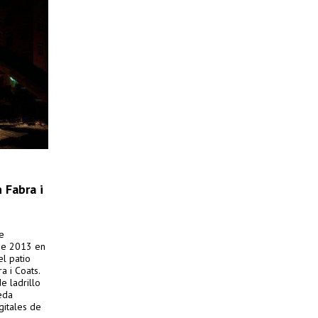
 Fabra i
de
 de 2013 en
el patio
a i Coats.
e ladrillo
eda
gitales de