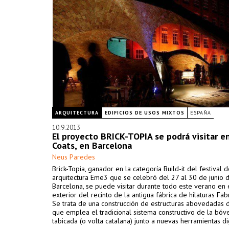
ARQUITECTURA
EDIFICIOS DE USOS MIXTOS
ESPAÑA
10.9.2013
El proyecto BRICK-TOPIA se podrá visitar en
Coats, en Barcelona
Neus Paredes
Brick-Topia, ganador en la categoría Build-it del festival 
arquitectura Eme3 que se celebró del 27 al 30 de junio
Barcelona, se puede visitar durante todo este verano en 
exterior del recinto de la antigua fábrica de hilaturas Fabr
Se trata de una construcción de estructuras abovedadas d
que emplea el tradicional sistema constructivo de la bóv
tabicada (o volta catalana) junto a nuevas herramientas di