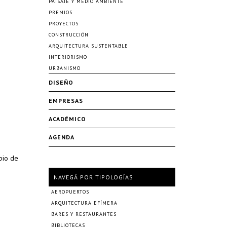
PAISAJE Y MEDIO AMBIENTE
PREMIOS
PROYECTOS
CONSTRUCCIÓN
ARQUITECTURA SUSTENTABLE
INTERIORISMO
URBANISMO
DISEÑO
EMPRESAS
ACADÉMICO
AGENDA
pio de
NAVEGÁ POR TIPOLOGÍAS
AEROPUERTOS
ARQUITECTURA EFÍMERA
BARES Y RESTAURANTES
BIBLIOTECAS