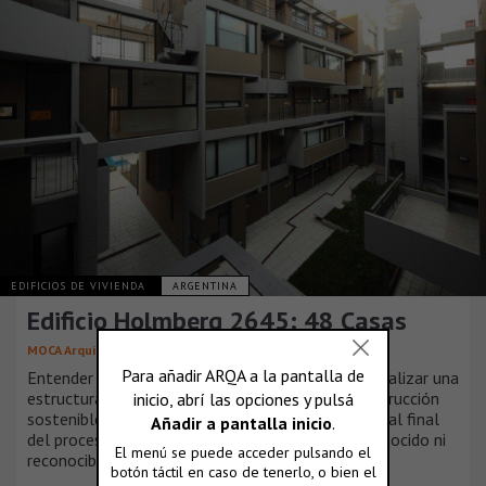
EDIFICIOS DE VIVIENDA
ARGENTINA
Edificio Holmberg 2645: 48 Casas
,
,
MOCA Arquitectos
Mariana Cardinali
Hugo Montorfano
Entender el "cómo" concebir la posibilidad de formalizar una
estructura urbana y doméstica a la vez, una construcción
sostenible en cuanto a los recursos y la calidad, y al final
del proceso, una obra habitada por "alguien", ni conocido ni
reconocible.