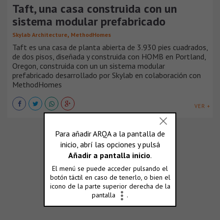
Taft, una casa construida con un
sistema modular prefabricado
,
Skylab Architecture
MethodHomes
Taft es una casa de planta abierta de 3.930 pies cuadrados,
de dos pisos, diseñada y construida con HOMB en Portland,
Oregon, construida con un un sistema modular
prefabricado desarrollado por Skylab en colaboración con
MethodHomes
VER +