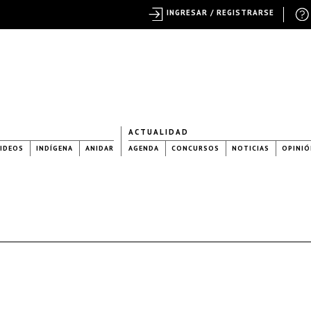
INGRESAR / REGISTRARSE
ACTUALIDAD
IDEOS
INDÍGENA
ANIDAR
AGENDA
CONCURSOS
NOTICIAS
OPINIÓ