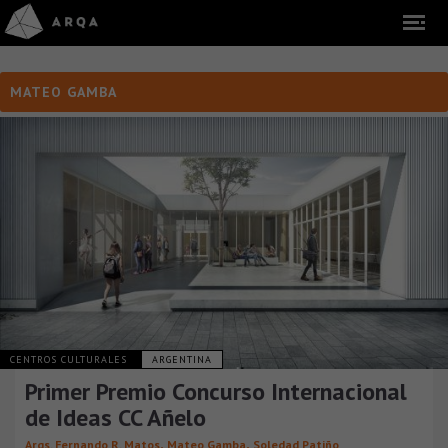
MATEO GAMBA
CENTROS CULTURALES
ARGENTINA
Primer Premio Concurso Internacional
de Ideas CC Añelo
,
,
Arqs. Fernando R. Matos
Mateo Gamba
Soledad Patiño