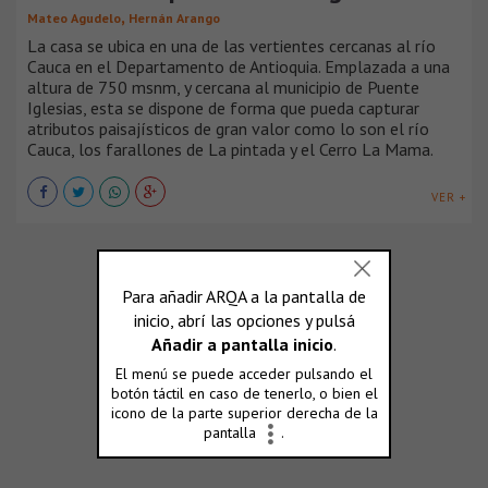
,
Mateo Agudelo
Hernán Arango
La casa se ubica en una de las vertientes cercanas al río
Cauca en el Departamento de Antioquia. Emplazada a una
altura de 750 msnm, y cercana al municipio de Puente
Iglesias, esta se dispone de forma que pueda capturar
atributos paisajísticos de gran valor como lo son el río
Cauca, los farallones de La pintada y el Cerro La Mama.
VER +