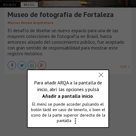
MUSEOS
BRASIL
Museo de fotografía de Fortaleza
Marcus Novais Arquitetura
El desafío de diseñar un nuevo espacio para una de las
mayores colecciones de fotografía en Brasil, hasta
entonces alejado del conocimiento público, fue aceptado
con gran sentido de responsabilidad para mostrar este
registro histórico.
VER +