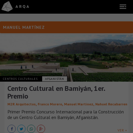
MANUEL MARTÍNEZ
CENTROS CULTURALES
AFGANISTÁN
Centro Cultural en Bamiyán, 1er.
Premio
,
,
,
M2R Arquitectos
Franco Morero
Manuel Martínez
Nahuel Recabarren
Primer Premio Concurso Internacional para la Construcción
de un Centro Cultural en Bamiyán, Afganistán.
VER +