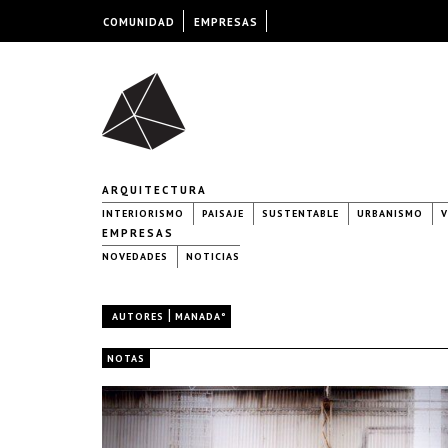
COMUNIDAD
EMPRESAS
ARQUITECTURA
INTERIORISMO
PAISAJE
SUSTENTABLE
URBANISMO
V
EMPRESAS
NOVEDADES
NOTICIAS
|
AUTORES
MANADAº
NOTAS