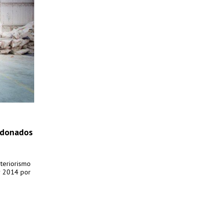
rdonados
nteriorismo
r 2014 por