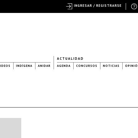
INGRESAR / REGISTRARSE
ACTUALIDAD
IDEOS
INDÍGENA
ANIDAR
AGENDA
CONCURSOS
NOTICIAS
OPINIÓ