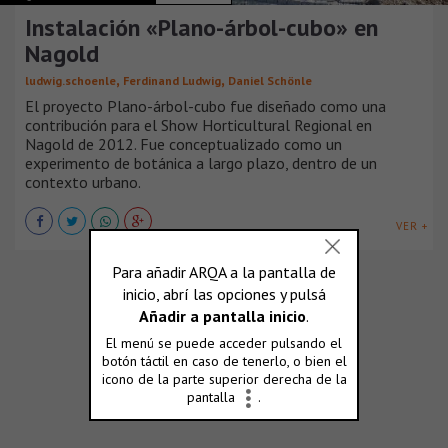
Instalación «Plano-árbol-cubo» en
Nagold
,
,
ludwig.schoenle
Ferdinand Ludwig
Daniel Schönle
El proyecto Plano-árbol-cubo fue diseñado como una
contribución para el Show Horticultural Regional en
Nagold de 2012. Fue conceptualizado como un
experimento de botánica a largo plazo, dentro de un
contexto urbano.
VER +