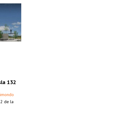
sla 132
aimondo
32 de la