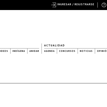
INGRESAR / REGISTRARSE
ACTUALIDAD
IDEOS
INDÍGENA
ANIDAR
AGENDA
CONCURSOS
NOTICIAS
OPINIÓ