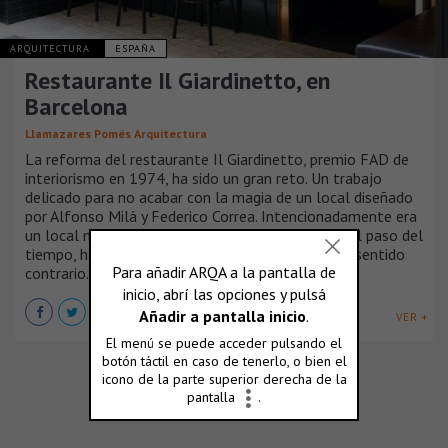
ARQUITECTURA
ESPAÑA
Restaurante Il Giardinetto, en
Barcelona
Llamazares Pomés Arquitectura
La reforma del restaurante Il Giardinetto, premio FAD de
interiorismo en 1974, ha sido un gran reto. Un trabajo
delicado para no acabar con la magia de un local diseñado
por Alfonso Milá y Federico Correa. Intencionadamente era
un local muy cerrado y poco permeable que, con el paso del
tiempo, ha necesitado de una actualización en el sentido
contrario. Renovarse o morir.
VER +