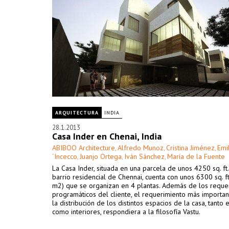
ARQUITECTURA
INDIA
28.1.2013
Casa Inder en Chenai, India
ABIBOO Architecture
Alfredo Munoz
Cristina Jiménez
Emi
,
,
,
´Incecco
Juanjo Ortega
Iván Sánchez
María de la Fuente
,
,
,
La Casa Inder, situada en una parcela de unos 4250 sq. ft
barrio residencial de Chennai, cuenta con unos 6300 sq. ft
m2) que se organizan en 4 plantas. Además de los reque
programáticos del cliente, el requerimiento más importa
la distribución de los distintos espacios de la casa, tanto 
como interiores, respondiera a la filosofía Vastu.