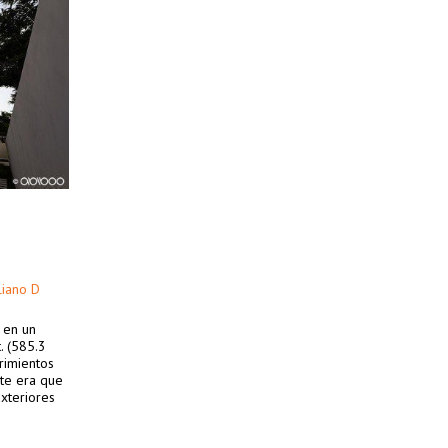
liano D
. en un
. (585.3
rimientos
nte era que
exteriores