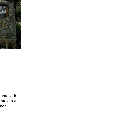
s vidas de
mpiezan a
nes.