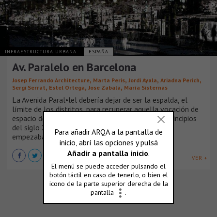
INFRAESTRUCTURA URBANA
ESPAÑA
Av. Paralelo en Barcelona
,
,
,
,
Josep Ferrando Architecture
Marta Peris
Jordi Ayala
Ariadna Perich
,
,
,
Sergi Serrat
Estel Ortega
Jose Zabala
María Sisternas
La Avenida Paral•lel debería dejar de ser la espalda, el
límite de los distritos, para recuperar aquella vocación de
espacio de encuentro, de sala urbana, que fue a principios
del siglo XX, cuando Poble Sec y el Eixample se
empezaban a consolidar.
VER +