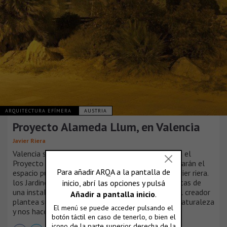
ARQUITECTURA EFÍMERA
AUSTRIA
Proyecto Alameda Llum, en Valencia
Javier Riera
Valencia se transforma. el arte invade la calle con el
Proyecto Alameda Llum. 11 proyecciones manipularán el
espacio público en una intervención del artista Javier riera.
los Jardines del turia pasarán a ser los protagonistas de
una instalación de arte contemporáneo. en ella, el creador
plantea su particular relación entre geometría y naturaleza
y nos hace partícipes de la misma.