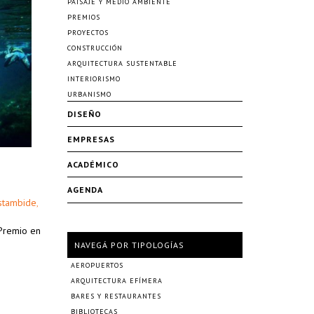
PAISAJE Y MEDIO AMBIENTE
PREMIOS
PROYECTOS
CONSTRUCCIÓN
ARQUITECTURA SUSTENTABLE
INTERIORISMO
URBANISMO
DISEÑO
EMPRESAS
ACADÉMICO
AGENDA
stambide
,
 Premio en
NAVEGÁ POR TIPOLOGÍAS
AEROPUERTOS
ARQUITECTURA EFÍMERA
BARES Y RESTAURANTES
BIBLIOTECAS