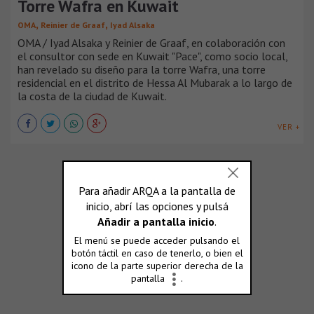
Torre Wafra en Kuwait
,
,
OMA
Reinier de Graaf
Iyad Alsaka
OMA / Iyad Alsaka y Reinier de Graaf, en colaboración con
el consultor con sede en Kuwait "Pace", como socio local,
han revelado su diseño para la torre Wafra, una torre
residencial en el distrito de Hessa Al Mubarak a lo largo de
la costa de la ciudad de Kuwait.
VER +