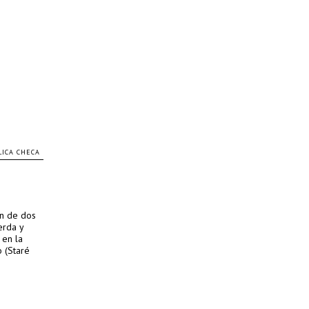
ICA CHECA
n de dos
erda y
 en la
o (Staré