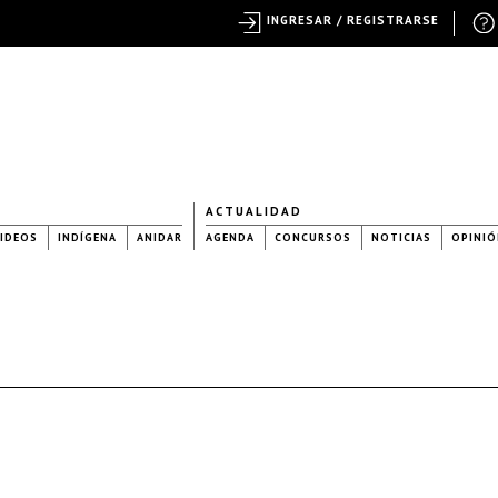
INGRESAR / REGISTRARSE
ACTUALIDAD
IDEOS
INDÍGENA
ANIDAR
AGENDA
CONCURSOS
NOTICIAS
OPINIÓ