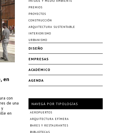
PAISAJE Y MEDIO AMBIENTE
PREMIOS
PROYECTOS
CONSTRUCCIÓN
ARQUITECTURA SUSTENTABLE
INTERIORISMO
URBANISMO
DISEÑO
EMPRESAS
ACADÉMICO
, en
AGENDA
tura con
res de una
NAVEGÁ POR TIPOLOGÍAS
 y
ille en
AEROPUERTOS
ARQUITECTURA EFÍMERA
BARES Y RESTAURANTES
BIBLIOTECAS