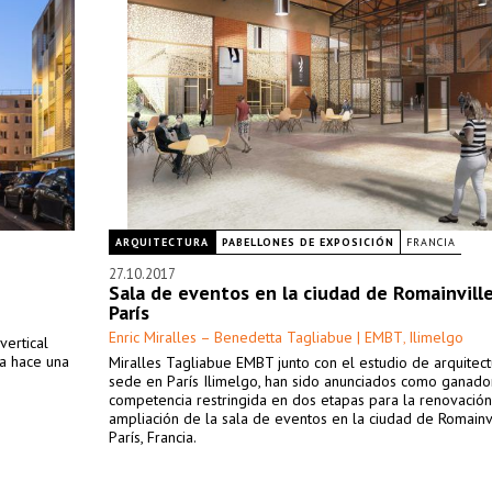
ARQUITECTURA
PABELLONES DE EXPOSICIÓN
FRANCIA
27.10.2017
Sala de eventos en la ciudad de Romainville
París
Enric Miralles – Benedetta Tagliabue | EMBT
Ilimelgo
,
vertical
da hace una
Miralles Tagliabue EMBT junto con el estudio de arquitec
sede en París Ilimelgo, han sido anunciados como ganado
competencia restringida en dos etapas para la renovación
ampliación de la sala de eventos en la ciudad de Romainv
París, Francia.