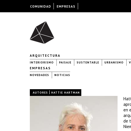
COMUNIDAD
EMPRESAS
ARQUITECTURA
INTERIORISMO
PAISAJE
SUSTENTABLE
URBANISMO
V
EMPRESAS
NOVEDADES
NOTICIAS
|
AUTORES
HATTIE HARTMAN
Hat
apr
en e
arq
de t
Niem