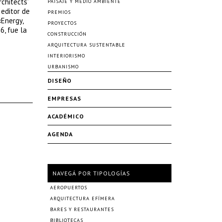
chitects’
PAISAJE Y MEDIO AMBIENTE
 editor de
PREMIOS
«Energy,
PROYECTOS
6, fue la
CONSTRUCCIÓN
ARQUITECTURA SUSTENTABLE
INTERIORISMO
URBANISMO
DISEÑO
EMPRESAS
ACADÉMICO
AGENDA
NAVEGÁ POR TIPOLOGÍAS
AEROPUERTOS
ARQUITECTURA EFÍMERA
BARES Y RESTAURANTES
BIBLIOTECAS