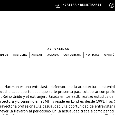
INGRESAR / REGISTRARSE
ACTUALIDAD
IDEOS
INDÍGENA
ANIDAR
AGENDA
CONCURSOS
NOTICIAS
OPINIÓ
tie Hartman es una entusiasta defensora de la arquitectura sostenibl
ovecha cada oportunidad que se le presenta para colaborar con prof
l Reino Unido y el extranjero. Criada en los EEUU, realizó estudios de
uitectura y urbanismo en el MIT y reside en Londres desde 1991. Tras
rayectoria profesional, la casualidad y la oportunidad de entrevistar
eyer la llevaron al periodismo. En la actualidad trabaja como periodi