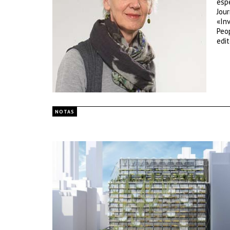
espe
Jour
«Inv
Peop
edit
NOTAS