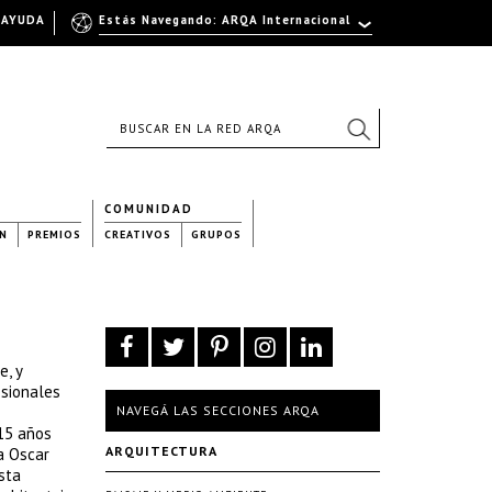
AYUDA
Estás Navegando: ARQA Internacional
COMUNIDAD
N
PREMIOS
CREATIVOS
GRUPOS
e, y
esionales
NAVEGÁ LAS SECCIONES ARQA
 15 años
ARQUITECTURA
 a Oscar
sta