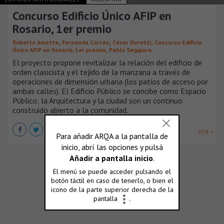
Concurso Edificio Único AFIP en
Rosario, 1er premio
,
,
,
Roberto Amette
Fernanda Corrao
César Doretti
Concurso Edificio
,
Único AFIP en Rosario, 1er premio
Pablo Seggiaro
El proyecto propone revitalizar la relación del edificio de
orden clasicista y el tejido de la manzana a través de
operaciones de dimensión urbana (los patios de acceso por
ambas calles). El Edificio Público se concibe como Espacio
Público; la Arquitectura y la ciudad son un continuo
construido abierto a la comunidad.
VER +