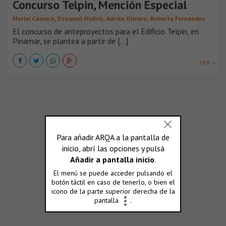
Concurso Telpin, Mención Especial
,
,
,
Mariel Cámara
Ezequiel Muñoz
Adrián Olivero
Roberto Fernández
El concurso de anteproyectos para el Edificio Telpin, en
Pinamar, se plantea a partir de [...]
VER +