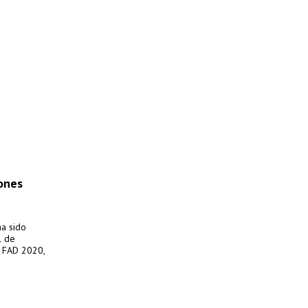
ones
ha sido
l de
s FAD 2020,