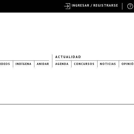
INGRESAR / REGISTRARSE
ACTUALIDAD
IDEOS
INDÍGENA
ANIDAR
AGENDA
CONCURSOS
NOTICIAS
OPINIÓ