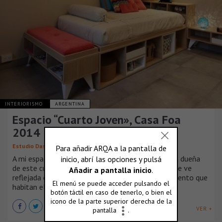
INTERIORISMO
ARGENTINA
Espacio “Cuarto Joven», Casa Foa
2014
Estudio Dash
A mi espacio lo define fundamentalmente Nina, la dueña
de este cuarto. Su forma de ser, su personalidad, se ve
reflejada en la funcionalidad del diseño y equipamiento que
habitan el espacio.
VER +