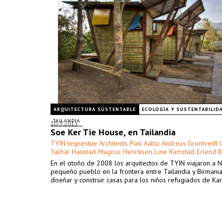
ARQUITECTURA SUSTENTABLE
ECOLOGÍA Y SUSTENTABILID
TAILANDIA
10.3.2015
Soe Ker Tie House, en Tailandia
TYIN tegnestue Architects
Pasi Aalto
Andreas Grontvedt 
,
,
Yashar Hanstad
Magnus Henriksen
Line Ramstad
Erlend 
,
,
,
En el otoño de 2008 los arquitectos de TYIN viajaron a N
pequeño pueblo en la frontera entre Tailandia y Birmani
diseñar y construir casas para los niños refugiados de Ka