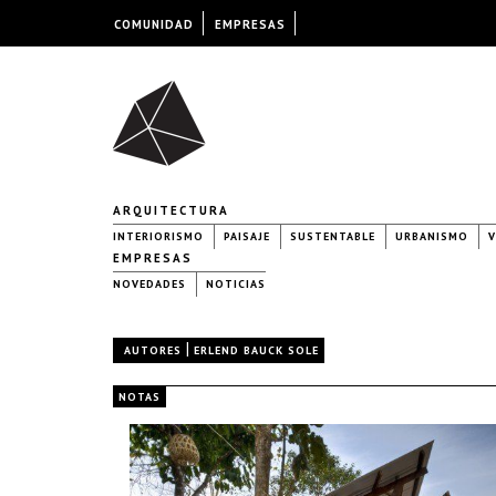
COMUNIDAD
EMPRESAS
ARQUITECTURA
INTERIORISMO
PAISAJE
SUSTENTABLE
URBANISMO
V
EMPRESAS
NOVEDADES
NOTICIAS
|
AUTORES
ERLEND BAUCK SOLE
NOTAS