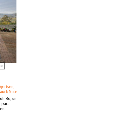
AD
Gjertsen
,
Bauck Sole
oh Bo, un
a para
ren.