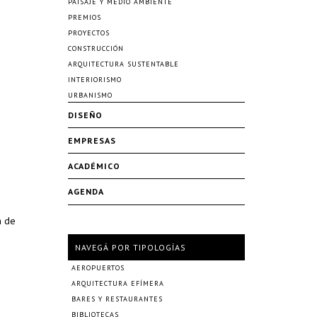
PAISAJE Y MEDIO AMBIENTE
PREMIOS
PROYECTOS
CONSTRUCCIÓN
ARQUITECTURA SUSTENTABLE
INTERIORISMO
URBANISMO
DISEÑO
EMPRESAS
ACADÉMICO
AGENDA
a de
NAVEGÁ POR TIPOLOGÍAS
AEROPUERTOS
ARQUITECTURA EFÍMERA
BARES Y RESTAURANTES
BIBLIOTECAS