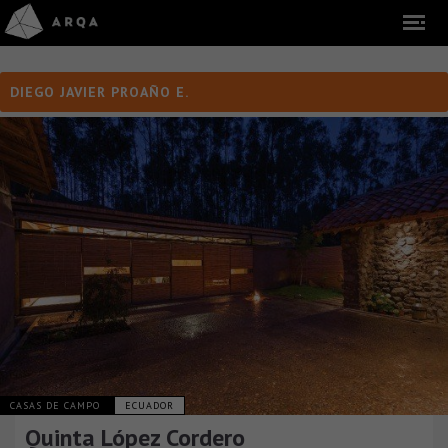
DIEGO JAVIER PROAÑO E.
CASAS DE CAMPO
ECUADOR
Quinta López Cordero