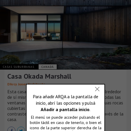
CASAS SUBURBANAS
CANADÁ
Casa Okada Marshall
D’Arcy Jones Architects
Esta casa escarpada en forma de H se envuelve alrededor
de sí misma para contener dos patios interiores. Todas las
ventanas y puertas de la casa apuntan hacia antiguas rocas
cubiertas de musgo o el Océano Pacífico, creando
contrastes vivos a medida que uno se mueve a través de la
casa.