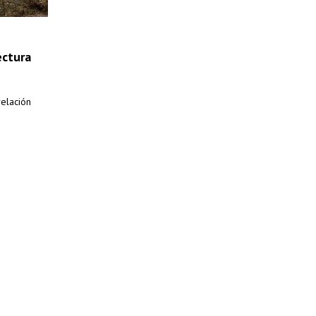
ectura
relación