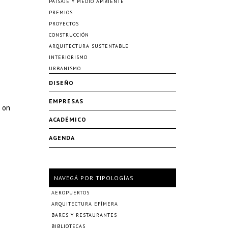
PAISAJE Y MEDIO AMBIENTE
PREMIOS
PROYECTOS
CONSTRUCCIÓN
ARQUITECTURA SUSTENTABLE
INTERIORISMO
URBANISMO
DISEÑO
EMPRESAS
d on
ACADÉMICO
AGENDA
NAVEGÁ POR TIPOLOGÍAS
AEROPUERTOS
ARQUITECTURA EFÍMERA
BARES Y RESTAURANTES
BIBLIOTECAS