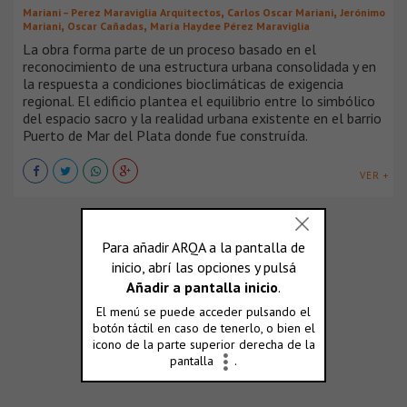
,
,
Mariani – Perez Maraviglia Arquitectos
Carlos Oscar Mariani
Jerónimo
,
,
Mariani
Oscar Cañadas
María Haydee Pérez Maraviglia
La obra forma parte de un proceso basado en el
reconocimiento de una estructura urbana consolidada y en
la respuesta a condiciones bioclimáticas de exigencia
regional. El edificio plantea el equilibrio entre lo simbólico
del espacio sacro y la realidad urbana existente en el barrio
Puerto de Mar del Plata donde fue construída.
VER +