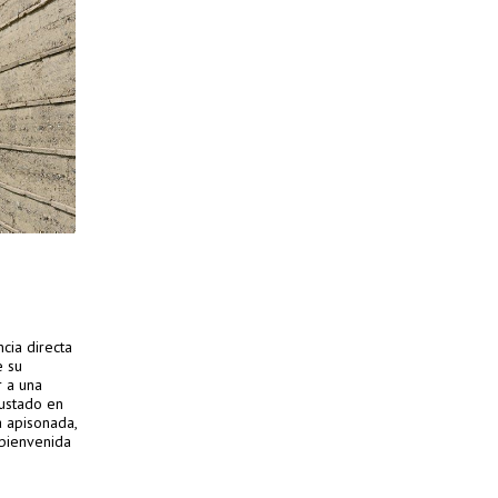
cia directa
e su
r a una
rustado en
a apisonada,
bienvenida