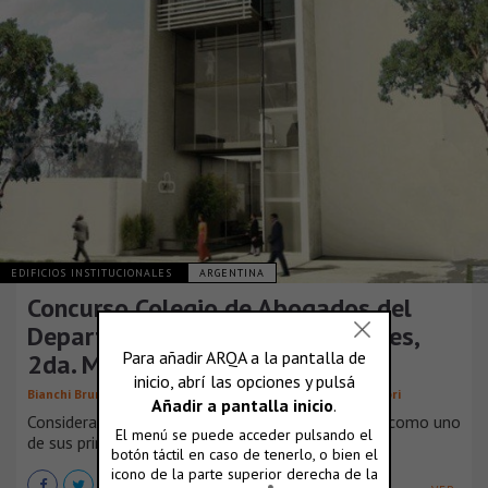
EDIFICIOS INSTITUCIONALES
ARGENTINA
Concurso Colegio de Abogados del
Departamento Judicial de Quilmes,
2da. Mención
,
,
,
Bianchi Bruno
Bojko Damian
Etcheverry Ricardo
Juan Fabbri
Consideramos que la actividad del abogado tiene como uno
de sus principales objetivos proteger y [...]