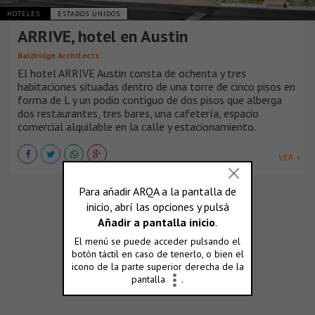
HOTELES
ESTADOS UNIDOS
ARRIVE, hotel en Austin
Baldridge Architects
El hotel ARRIVE Austin consta de ochenta y tres
habitaciones situadas dentro de una torre de cinco pisos en
forma de L y un podio contiguo de dos pisos que alberga
dos restaurantes, tres bares, una cafetería, espacio
comercial alquilable en la calle y estacionamiento.
VER +