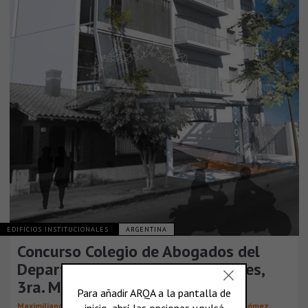
EDIFICIOS INSTITUCIONALES
ARGENTINA
Concurso Colegio de Abogados del
Departamento Judicial de Quilmes,
3ra. Mención
,
,
,
,
Maximiliano Calvo
Candela Caruso
Antonino D’Orso
Noe Gómez