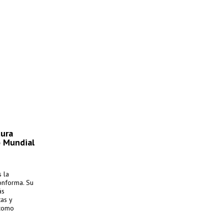
tura
o Mundial
s la
conforma. Su
ás
tas y
 como