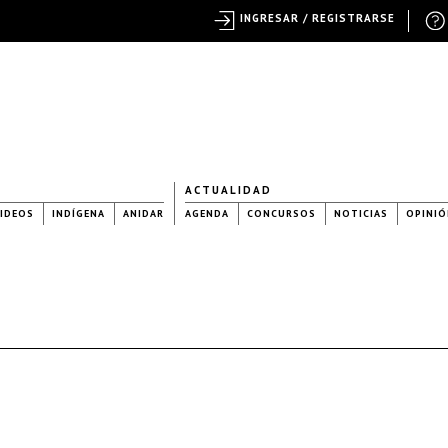
INGRESAR / REGISTRARSE
ACTUALIDAD
IDEOS
INDÍGENA
ANIDAR
AGENDA
CONCURSOS
NOTICIAS
OPINIÓ