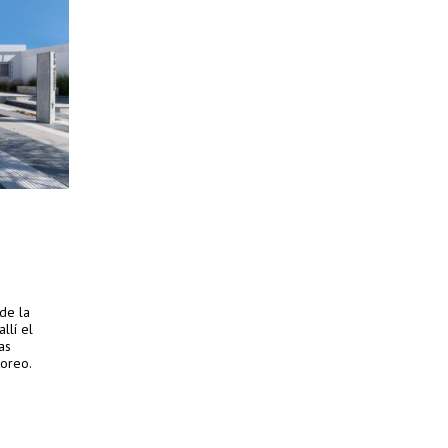
de la
llí el
as
toreo.