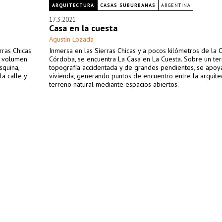
ARQUITECTURA
CASAS SUBURBANAS
ARGENTINA
17.3.2021
Casa en la cuesta
Agustín Lozada
rras Chicas
Inmersa en las Sierras Chicas y a pocos kilómetros de la 
n volumen
Córdoba, se encuentra La Casa en La Cuesta. Sobre un te
squina,
topografía accidentada y de grandes pendientes, se apoy
a calle y
vivienda, generando puntos de encuentro entre la arquitec
terreno natural mediante espacios abiertos.