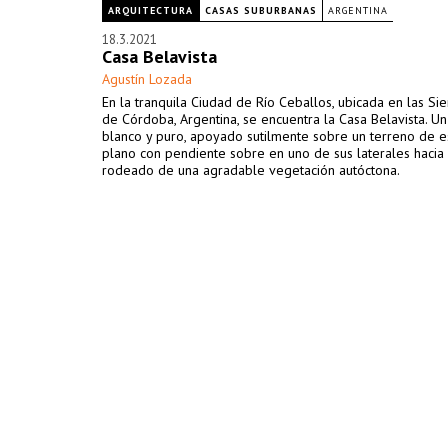
ARQUITECTURA
CASAS SUBURBANAS
ARGENTINA
18.3.2021
Casa Belavista
Agustín Lozada
En la tranquila Ciudad de Río Ceballos, ubicada en las Sie
de Córdoba, Argentina, se encuentra la Casa Belavista. U
blanco y puro, apoyado sutilmente sobre un terreno de e
plano con pendiente sobre en uno de sus laterales hacia l
rodeado de una agradable vegetación autóctona.