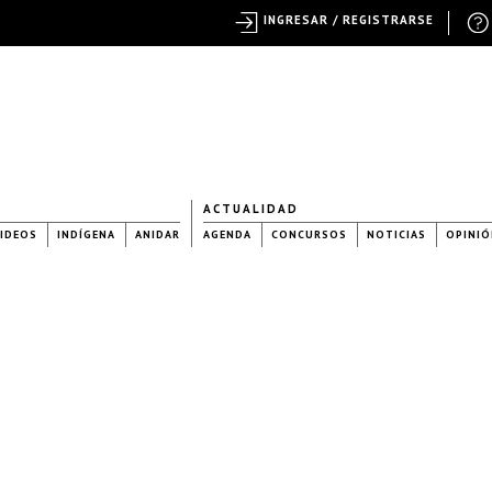
INGRESAR / REGISTRARSE
ACTUALIDAD
IDEOS
INDÍGENA
ANIDAR
AGENDA
CONCURSOS
NOTICIAS
OPINIÓ