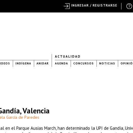
INGRESAR / REGISTRARSE
ACTUALIDAD
IDEOS
INDÍGENA
ANIDAR
AGENDA
CONCURSOS
NOTICIAS
OPINIÓ
Gandía, Valencia
ela García de Paredes
dal en el Parque Ausias March, han determinado la UPI de Gandía, Uni