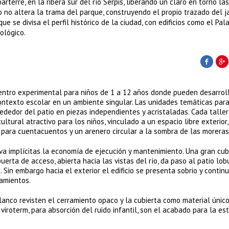
rterre, en la ribera sur del río Serpis, liberando un claro en torno la
no altera la trama del parque, construyendo el propio trazado del j
e se divisa el perfil histórico de la ciudad, con edificios como el Pal
ológico.
centro experimental para niños de 1 a 12 años donde pueden desarrol
ontexto escolar en un ambiente singular. Las unidades temáticas para
ededor del patio en piezas independientes y acristaladas. Cada taller
ural atractivo para los niños, vinculado a un espacio libre exterior,
para cuentacuentos y un arenero circular a la sombra de las moreras
eva implícitas la economía de ejecución y mantenimiento. Una gran cub
puerta de acceso, abierta hacia las vistas del río, da paso al patio lo
 Sin embargo hacia el exterior el edificio se presenta sobrio y contin
ramientos.
anco revisten el cerramiento opaco y la cubierta como material único
 viroterm, para absorción del ruido infantil, son el acabado para la es