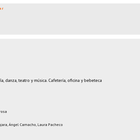
ar
ía, danza, teatro y música. Cafetería, oficina y bebeteca
rosa
lajara, Ángel Camacho, Laura Pacheco