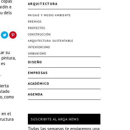
s copas
ARQUITECTURA
ardín e
au dels
PAISAJE Y MEDIO AMBIENTE
PREMIOS
PROYECTOS
CONSTRUCCIÓN
ARQUITECTURA SUSTENTABLE
INTERIORISMO
lar su
URBANISMO
 pintura,
DISEÑO
 es
EMPRESAS
.
ACADÉMICO
ierta
bulado
AGENDA
uo, como
 en el
tructura
SUSCRIBITE AL ARQA NEWS
Todas las semanas te enviaremos una