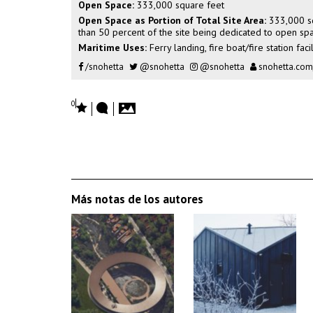
Open Space:
333,000 square feet
Open Space as Portion of Total Site Area:
333,000 sq
than 50 percent of the site being dedicated to open sp
Maritime Uses:
Ferry landing, fire boat/fire station fac
/snohetta
@snohetta
@snohetta
snohetta.com
0
Más notas de los autores