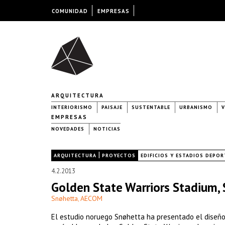
COMUNIDAD
EMPRESAS
ARQUITECTURA
INTERIORISMO
PAISAJE
SUSTENTABLE
URBANISMO
V
EMPRESAS
NOVEDADES
NOTICIAS
|
|
ARQUITECTURA
PROYECTOS
EDIFICIOS Y ESTADIOS DEPO
4.2.2013
Golden State Warriors Stadium, 
Snøhetta
AECOM
,
El estudio noruego Snøhetta ha presentado el diseño