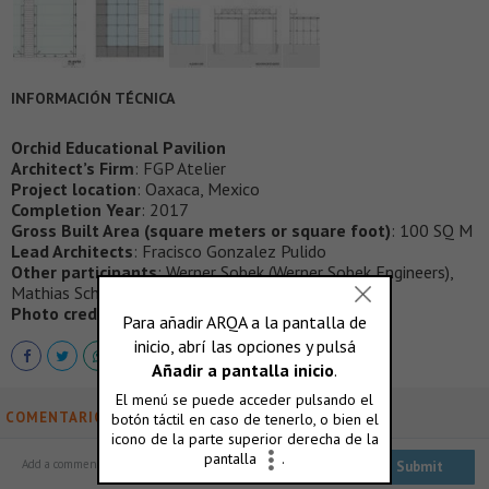
INFORMACIÓN TÉCNICA
Orchid Educational Pavilion
Architect’s Firm
: FGP Atelier
Project location
: Oaxaca, Mexico
Completion Year
: 2017
Gross Built Area (square meters or square foot)
: 100 SQ M
Lead Architects
: Fracisco Gonzalez Pulido
Other participants
: Werner Sobek (Werner Sobek Engineers),
Mathias Schuler (Trans Solar)
Photo credits
: FGP Atelier
COMENTARIOS