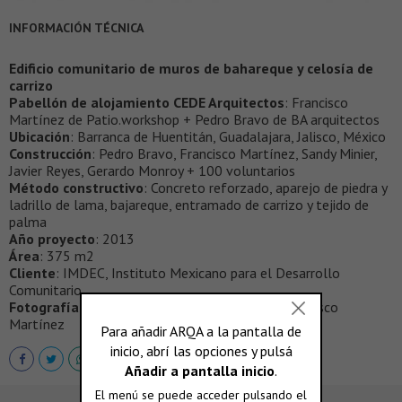
INFORMACIÓN TÉCNICA
Edificio comunitario de muros de bahareque y celosía de
carrizo
Pabellón de alojamiento CEDE Arquitectos
: Francisco
Martínez de Patio.workshop + Pedro Bravo de BA arquitectos
Ubicación
: Barranca de Huentitán, Guadalajara, Jalisco, México
Construcción
: Pedro Bravo, Francisco Martínez, Sandy Minier,
Javier Reyes, Gerardo Monroy + 100 voluntarios
Método constructivo
: Concreto reforzado, aparejo de piedra y
ladrillo de lama, bajareque, entramado de carrizo y tejido de
palma
Año proyecto
: 2013
Área
: 375 m2
Cliente
: IMDEC, Instituto Mexicano para el Desarrollo
Comunitario
Fotografías
: Pedro Bravo, Sofía Hernández, Francisco
Martínez