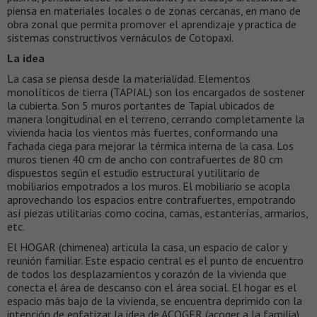
piensa en materiales locales o de zonas cercanas, en mano de
obra zonal que permita promover el aprendizaje y practica de
sistemas constructivos vernáculos de Cotopaxi.
La idea
La casa se piensa desde la materialidad. Elementos
monolíticos de tierra (TAPIAL) son los encargados de sostener
la cubierta. Son 5 muros portantes de Tapial ubicados de
manera longitudinal en el terreno, cerrando completamente la
vivienda hacia los vientos más fuertes, conformando una
fachada ciega para mejorar la térmica interna de la casa. Los
muros tienen 40 cm de ancho con contrafuertes de 80 cm
dispuestos según el estudio estructural y utilitario de
mobiliarios empotrados a los muros. El mobiliario se acopla
aprovechando los espacios entre contrafuertes, empotrando
así piezas utilitarias como cocina, camas, estanterías, armarios,
etc.
El HOGAR (chimenea) articula la casa, un espacio de calor y
reunión familiar. Este espacio central es el punto de encuentro
de todos los desplazamientos y corazón de la vivienda que
conecta el área de descanso con el área social. El hogar es el
espacio más bajo de la vivienda, se encuentra deprimido con la
intención de enfatizar la idea de ACOGER (acoger a la familia).