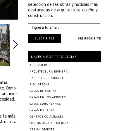
selección de las obras y noticias más
destacadas de arquitectura, diseño y
construcción.
SUSCRIBIRSE
DESUSCRIBITE
NAVEGÁ POR TIPOLOGÍAS
AEROPUERTOS
ARQUITECTURA EFÍMERA
BARES Y RESTAURANTES
afía
BIBLIOTECAS
nte. Como
CASAS DE CAMPO
e un niño-
CASAS EN LOS ÁRBOLES
cesidad.
CASAS SUBURBANAS
CASAS URBANAS
de la más
CENTROS CULTURALES
structural
CONJUNTOS HABITACIONALES
DESIGN OBJECTS