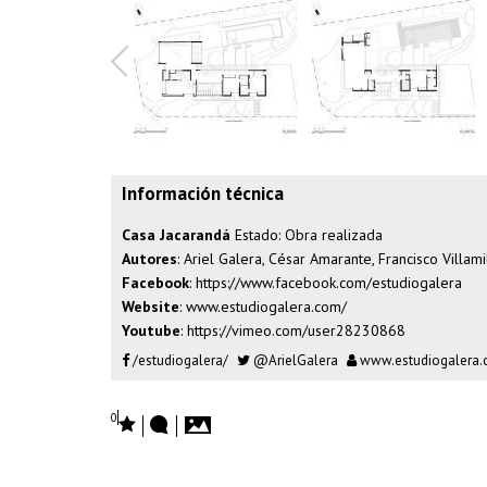
Información técnica
Casa Jacarandá
Estado: Obra realizada
Autores
: Ariel Galera, César Amarante, Francisco Villami
Facebook
:
https://www.facebook.com/estudiogalera
Website
:
www.estudiogalera.com/
Youtube
:
https://vimeo.com/user28230868
/estudiogalera/
@ArielGalera
www.estudiogalera
0