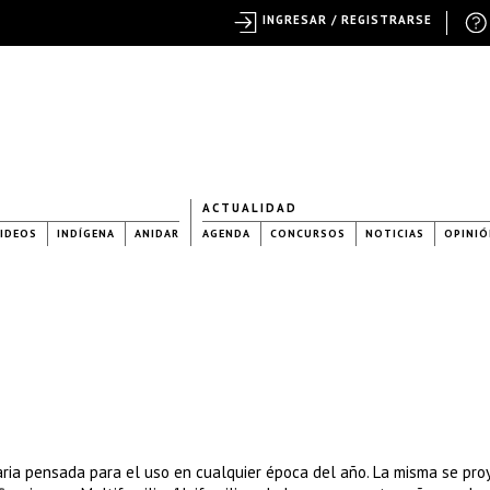
INGRESAR / REGISTRARSE
ACTUALIDAD
IDEOS
INDÍGENA
ANIDAR
AGENDA
CONCURSOS
NOTICIAS
OPINIÓ
ria pensada para el uso en cualquier época del año. La misma se pro