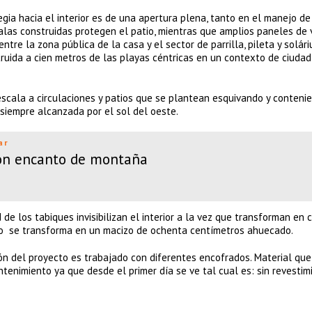
egia hacia el interior es de una apertura plena, tanto en el manejo de
alas construidas protegen el patio, mientras que amplios paneles de v
tre la zona pública de la casa y el sector de parrilla, pileta y solár
ruida a cien metros de las playas céntricas en un contexto de ciudad
scala a circulaciones y patios que se plantean esquivando y conteni
 siempre alcanzada por el sol del oeste.
ar
con encanto de montaña
 los tabiques invisibilizan el interior a la vez que transforman en 
etro se transforma en un macizo de ochenta centímetros ahuecado.
ón del proyecto es trabajado con diferentes encofrados. Material qu
enimiento ya que desde el primer día se ve tal cual es: sin revestim