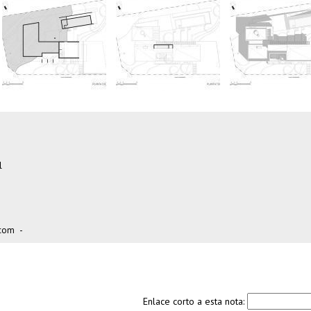
l
.com
-
Enlace corto a esta nota: