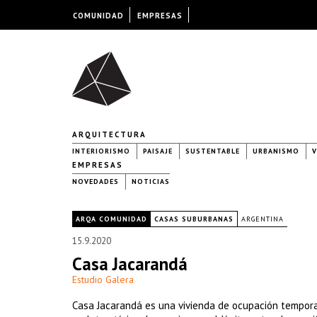
COMUNIDAD
EMPRESAS
ARQUITECTURA
INTERIORISMO
PAISAJE
SUSTENTABLE
URBANISMO
V
EMPRESAS
NOVEDADES
NOTICIAS
|
ARQA COMUNIDAD
CASAS SUBURBANAS
ARGENTINA
15.9.2020
Casa Jacarandá
Estudio Galera
Casa Jacarandá es una vivienda de ocupación tempora