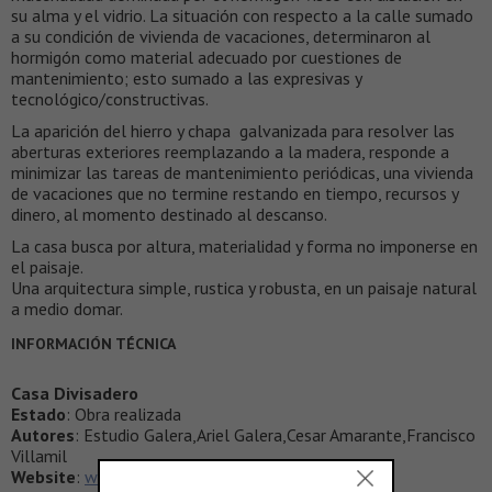
su alma y el vidrio. La situación con respecto a la calle sumado
a su condición de vivienda de vacaciones, determinaron al
hormigón como material adecuado por cuestiones de
mantenimiento; esto sumado a las expresivas y
tecnológico/constructivas.
La aparición del hierro y chapa galvanizada para resolver las
aberturas exteriores reemplazando a la madera, responde a
minimizar las tareas de mantenimiento periódicas, una vivienda
de vacaciones que no termine restando en tiempo, recursos y
dinero, al momento destinado al descanso.
La casa busca por altura, materialidad y forma no imponerse en
el paisaje.
Una arquitectura simple, rustica y robusta, en un paisaje natural
a medio domar.
INFORMACIÓN TÉCNICA
Casa Divisadero
Estado
: Obra realizada
Autores
: Estudio Galera,Ariel Galera,Cesar Amarante,Francisco
Villamil
Website
:
www.estudiogalera.com